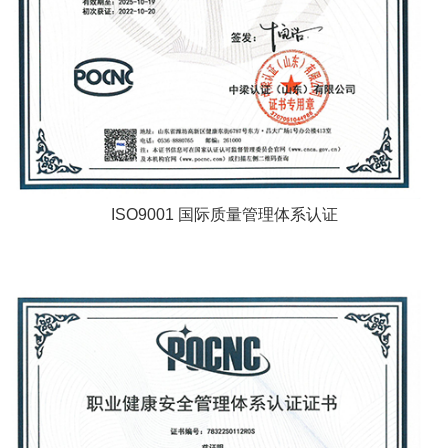
ISO9001 国际质量管理体系认证