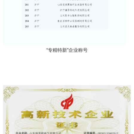
“专精特新”企业称号