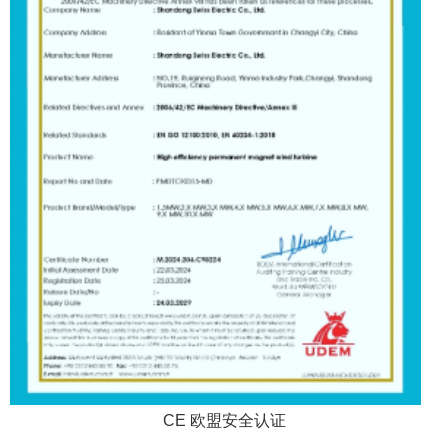
CE 欧盟安全认证