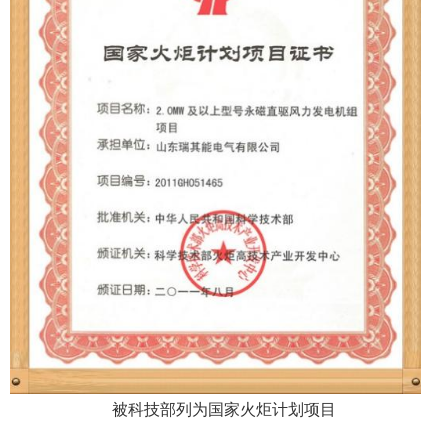
被科技部列为国家火炬计划项目