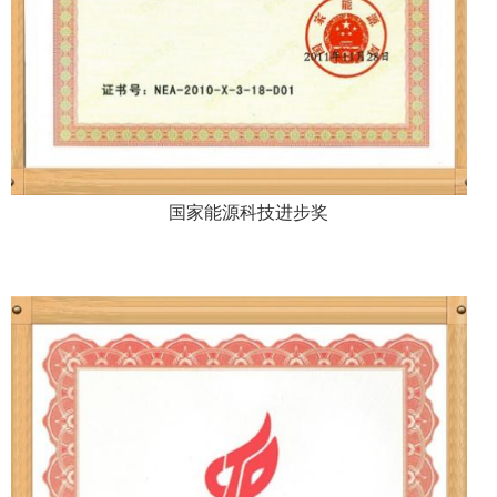
国家能源科技进步奖